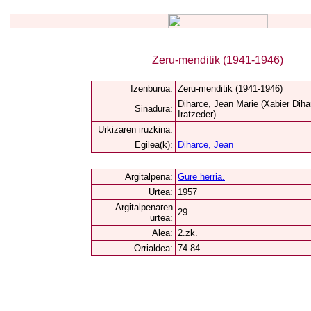
Zeru-menditik (1941-1946)
Izenburua:
Zeru-menditik (1941-1946)
Diharce, Jean Marie (Xabier Diha
Sinadura:
Iratzeder)
Urkizaren iruzkina:
Egilea(k):
Diharce, Jean
Argitalpena:
Gure herria.
Urtea:
1957
Argitalpenaren
29
urtea:
Alea:
2.zk.
Orrialdea:
74-84