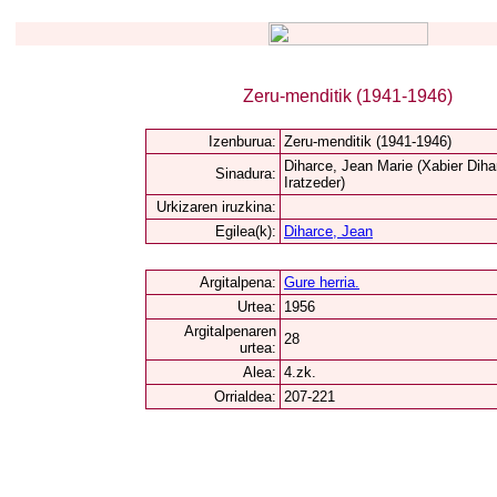
Zeru-menditik (1941-1946)
Izenburua:
Zeru-menditik (1941-1946)
Diharce, Jean Marie (Xabier Diha
Sinadura:
Iratzeder)
Urkizaren iruzkina:
Egilea(k):
Diharce, Jean
Argitalpena:
Gure herria.
Urtea:
1956
Argitalpenaren
28
urtea:
Alea:
4.zk.
Orrialdea:
207-221