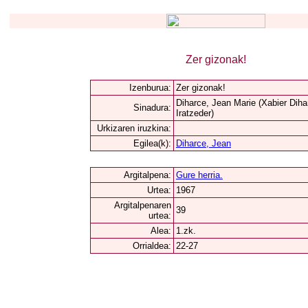
Zer gizonak!
Izenburua:
Zer gizonak!
Diharce, Jean Marie (Xabier Diha
Sinadura:
Iratzeder)
Urkizaren iruzkina:
Egilea(k):
Diharce, Jean
Argitalpena:
Gure herria.
Urtea:
1967
Argitalpenaren
39
urtea:
Alea:
1.zk.
Orrialdea:
22-27