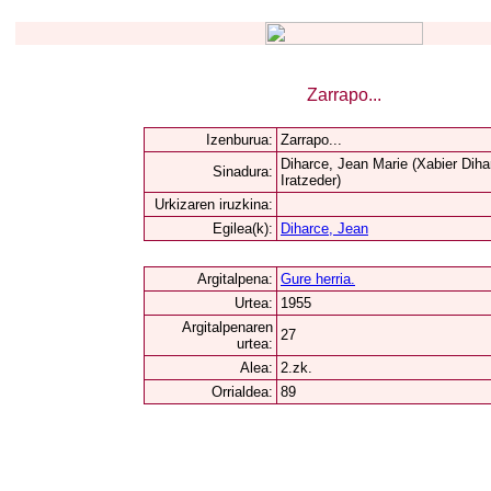
Zarrapo...
Izenburua:
Zarrapo...
Diharce, Jean Marie (Xabier Diha
Sinadura:
Iratzeder)
Urkizaren iruzkina:
Egilea(k):
Diharce, Jean
Argitalpena:
Gure herria.
Urtea:
1955
Argitalpenaren
27
urtea:
Alea:
2.zk.
Orrialdea:
89