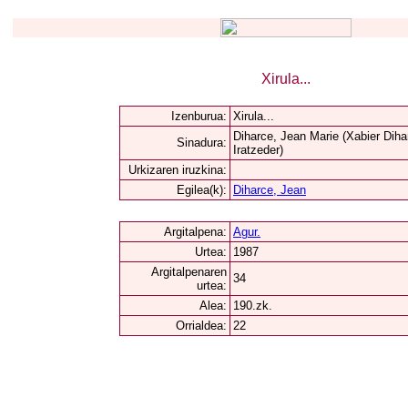
Xirula...
Izenburua:
Xirula...
Diharce, Jean Marie (Xabier Diha
Sinadura:
Iratzeder)
Urkizaren iruzkina:
Egilea(k):
Diharce, Jean
Argitalpena:
Agur.
Urtea:
1987
Argitalpenaren
34
urtea:
Alea:
190.zk.
Orrialdea:
22