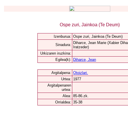
Ospe zuri, Jainkoa (Te Deum)
Izenburua:
Ospe zuri, Jainkoa (Te Deum)
Diharce, Jean Marie (Xabier Diha
Sinadura:
Iratzeder)
Urkizaren iruzkina:
Egilea(k):
Diharce, Jean
Argitalpena:
Otoizlari.
Urtea:
1977
Argitalpenaren
urtea:
Alea:
85-86.zk.
Orrialdea:
35-38