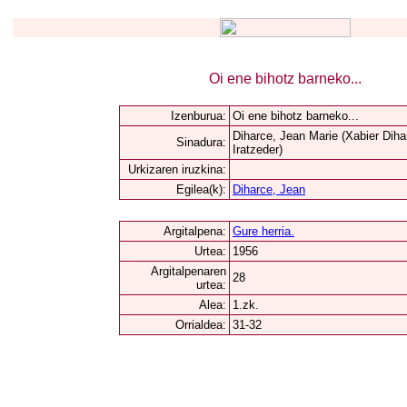
Oi ene bihotz barneko...
Izenburua:
Oi ene bihotz barneko...
Diharce, Jean Marie (Xabier Diha
Sinadura:
Iratzeder)
Urkizaren iruzkina:
Egilea(k):
Diharce, Jean
Argitalpena:
Gure herria.
Urtea:
1956
Argitalpenaren
28
urtea:
Alea:
1.zk.
Orrialdea:
31-32