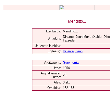
Menditto...
Izenburua:
Menditto...
Diharce, Jean Marie (Xabier Diha
Sinadura:
Iratzeder)
Urkizaren iruzkina:
Egilea(k):
Diharce, Jean
Argitalpena:
Gure herria.
Urtea:
1954
Argitalpenaren
26
urtea:
Alea:
3.zk.
Orrialdea:
162-163