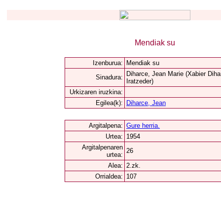
Mendiak su
Izenburua:
Mendiak su
Diharce, Jean Marie (Xabier Diha
Sinadura:
Iratzeder)
Urkizaren iruzkina:
Egilea(k):
Diharce, Jean
Argitalpena:
Gure herria.
Urtea:
1954
Argitalpenaren
26
urtea:
Alea:
2.zk.
Orrialdea:
107