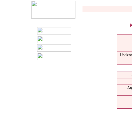
K
Urkizar
Ar