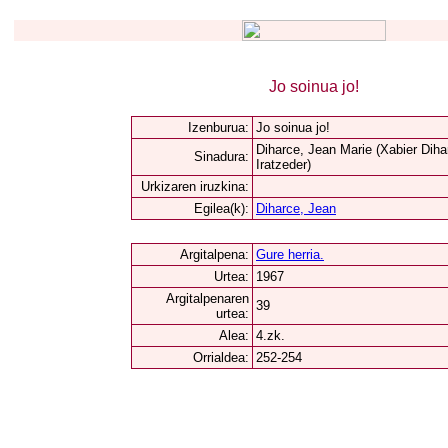
Jo soinua jo!
Izenburua:
Jo soinua jo!
Diharce, Jean Marie (Xabier Diha
Sinadura:
Iratzeder)
Urkizaren iruzkina:
Egilea(k):
Diharce, Jean
Argitalpena:
Gure herria.
Urtea:
1967
Argitalpenaren
39
urtea:
Alea:
4.zk.
Orrialdea:
252-254