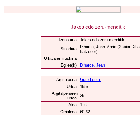
Jakes edo zeru-menditik
Izenburua:
Jakes edo zeru-menditik
Diharce, Jean Marie (Xabier Diha
Sinadura:
Iratzeder)
Urkizaren iruzkina:
Egilea(k):
Diharce, Jean
Argitalpena:
Gure herria.
Urtea:
1957
Argitalpenaren
29
urtea:
Alea:
1.zk.
Orrialdea:
60-62