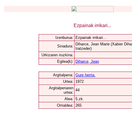
Ezpainak irrikari...
Izenburua:
Ezpainak irrikari...
Diharce, Jean Marie (Xabier Diha
Sinadura:
Iratzeder)
Urkizaren iruzkina:
Egilea(k):
Diharce, Jean
Argitalpena:
Gure herria.
Urtea:
1972
Argitalpenaren
44
urtea:
Alea:
5.zk.
Orrialdea:
265