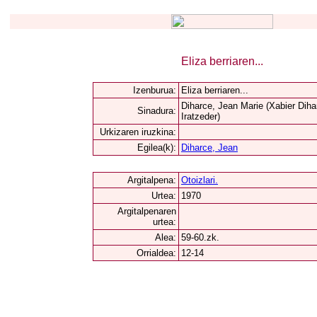
Eliza berriaren...
Izenburua:
Eliza berriaren...
Diharce, Jean Marie (Xabier Diha
Sinadura:
Iratzeder)
Urkizaren iruzkina:
Egilea(k):
Diharce, Jean
Argitalpena:
Otoizlari.
Urtea:
1970
Argitalpenaren
urtea:
Alea:
59-60.zk.
Orrialdea:
12-14