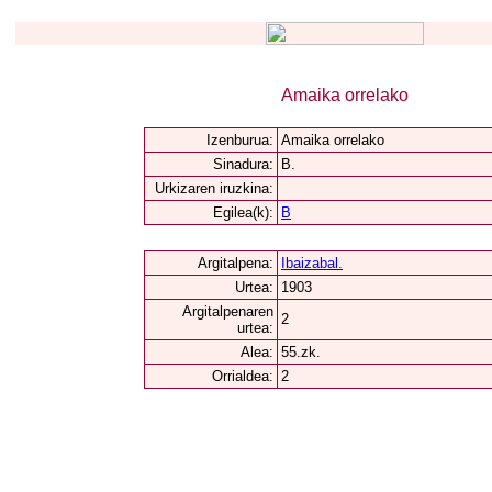
Amaika orrelako
Izenburua:
Amaika orrelako
Sinadura:
B.
Urkizaren iruzkina:
Egilea(k):
B
Argitalpena:
Ibaizabal.
Urtea:
1903
Argitalpenaren
2
urtea:
Alea:
55.zk.
Orrialdea:
2