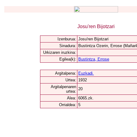
Josu'ren Bijotzari
Izenburua:
Josu'ren Bijotzari
Sinadura:
Bustintza Ozerin, Errose (Mañari
Urkizaren iruzkina:
Egilea(k):
Bustintza, Errose
Argitalpena:
Euzkadi.
Urtea:
1932
Argitalpenaren
20
urtea:
Alea:
6065.zk.
Orrialdea:
5