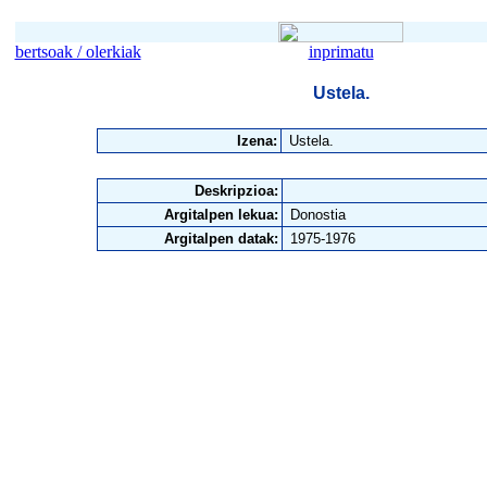
bertsoak / olerkiak
inprimatu
Ustela.
Izena:
Ustela.
Deskripzioa:
Argitalpen lekua:
Donostia
Argitalpen datak:
1975-1976