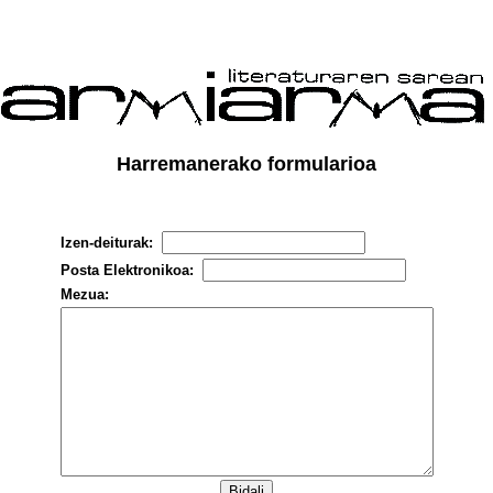
Harremanerako formularioa
Izen-deiturak:
Posta Elektronikoa:
Mezua: