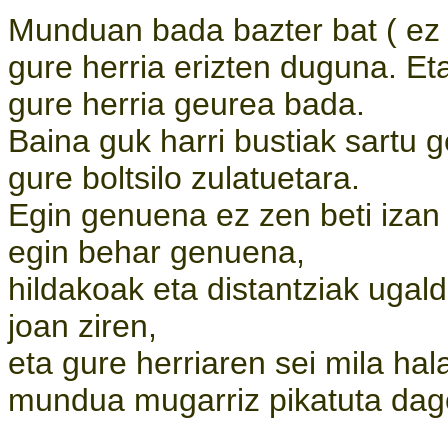
Munduan bada bazter bat ( ez
gure herria erizten duguna. E
gure herria geurea bada.
Baina guk harri bustiak sartu 
gure boltsilo zulatuetara.
Egin genuena ez zen beti izan
egin behar genuena,
hildakoak eta distantziak ugal
joan ziren,
eta gure herriaren sei mila ha
mundua mugarriz pikatuta dag