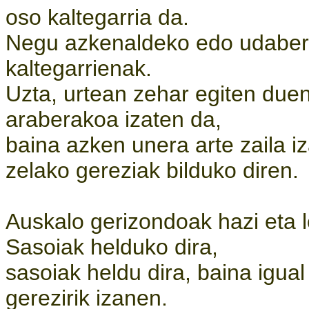
oso kaltegarria da.
Negu azkenaldeko edo udaberri
kaltegarrienak.
Uzta, urtean zehar egiten due
araberakoa izaten da,
baina azken unera arte zaila iz
zelako gereziak bilduko diren.
Auskalo gerizondoak hazi eta l
Sasoiak helduko dira,
sasoiak heldu dira, baina igua
gerezirik izanen.