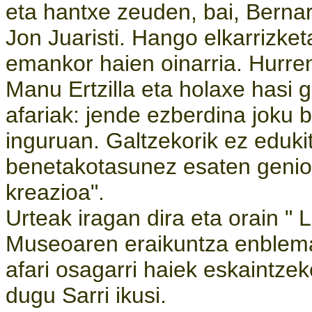
eta hantxe zeuden, bai, Bernar
Jon Juaristi. Hango elkarrizke
emankor haien oinarria. Hurre
Manu Ertzilla eta holaxe hasi 
afariak: jende ezberdina joku 
inguruan. Galtzekorik ez eduk
benetakotasunez esaten genion
kreazioa".
Urteak iragan dira eta orain " 
Museoaren eraikuntza enblema
afari osagarri haiek eskaintze
dugu Sarri ikusi.