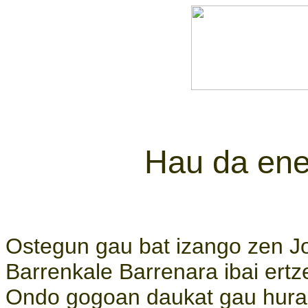
Hau da ene
Ostegun gau bat izango zen Jo
Barrenkale Barrenara ibai ertz
Ondo gogoan daukat gau hura.