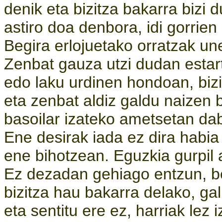
denik eta bizitza bakarra bizi 
astiro doa denbora, idi gorrien 
Begira erlojuetako orratzak un
Zenbat gauza utzi dudan estar
edo laku urdinen hondoan, biz
eta zenbat aldiz galdu naizen 
basoilar izateko ametsetan dabi
Ene desirak iada ez dira habi
ene bihotzean. Eguzkia gurpil 
Ez dezadan gehiago entzun, be
bizitza hau bakarra delako, gal 
eta sentitu ere ez, harriak lez 