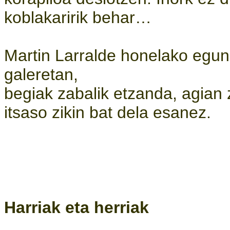
koblakaririk behar…
Martin Larralde honelako egun 
galeretan,
begiak zabalik etzanda, agian
itsaso zikin bat dela esanez.
Harriak eta herriak