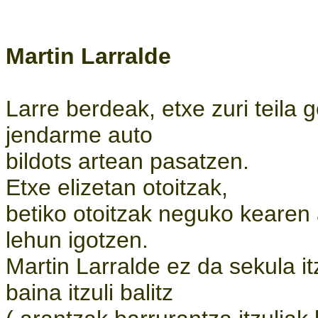
Martin Larralde
Larre berdeak, etxe zuri teila g
jendarme auto
bildots artean pasatzen.
Etxe elizetan otoitzak,
betiko otoitzak neguko kearen
lehun igotzen.
Martin Larralde ez da sekula itz
baina itzuli balitz