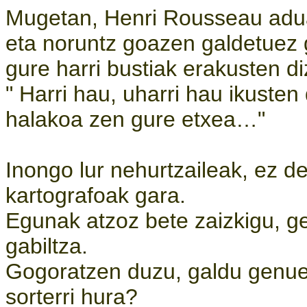
Mugetan, Henri Rousseau adu
eta noruntz goazen galdetuez 
gure harri bustiak erakusten di
" Harri hau, uharri hau ikusten
halakoa zen gure etxea…"
Inongo lur nehurtzaileak, ez d
kartografoak gara.
Egunak atzoz bete zaizkigu, ge
gabiltza.
Gogoratzen duzu, galdu genue
sorterri hura?