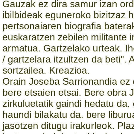
Gauzak ez dira samur izan ord
ibilbideak eguneroko bizitzaz
pertsonaiaren biografia baterak
euskaratzen zebilen militante 
armatua. Gartzelako urteak. I
/ gartzelara itzultzen da beti". 
sortzailea. Kreazioa.
Orain Joseba Sarrionandia ez 
bere etsaien etsai. Bere obra 
zirkuluetatik gaindi hedatu da, 
haundi bilakatu da. bere liburu
jasotzen ditugu irakurleok. Pl