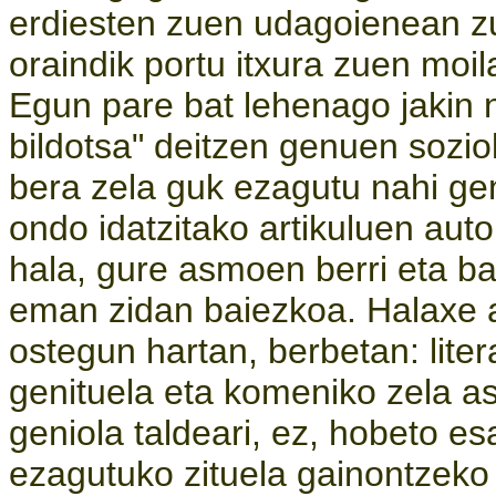
erdiesten zuen udagoienean zur
oraindik portu itxura zuen moil
Egun pare bat lehenago jakin 
bildotsa" deitzen genuen sozio
bera zela guk ezagutu nahi ge
ondo idatzitako artikuluen aut
hala, gure asmoen berri eta ba
eman zidan baiezkoa. Halaxe a
ostegun hartan, berbetan: liter
genituela eta komeniko zela as
geniola taldeari, ez, hobeto e
ezagutuko zituela gainontzeko