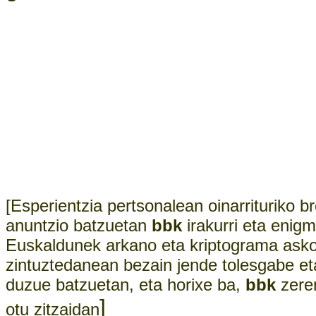
[Esperientzia pertsonalean oinarrituriko b
anuntzio batzuetan
bbk
irakurri eta enigm
Euskaldunek arkano eta kriptograma asko 
zintuztedanean bezain jende tolesgabe et
duzue batzuetan, eta horixe ba,
bbk
zeren
]
otu zitzaidan