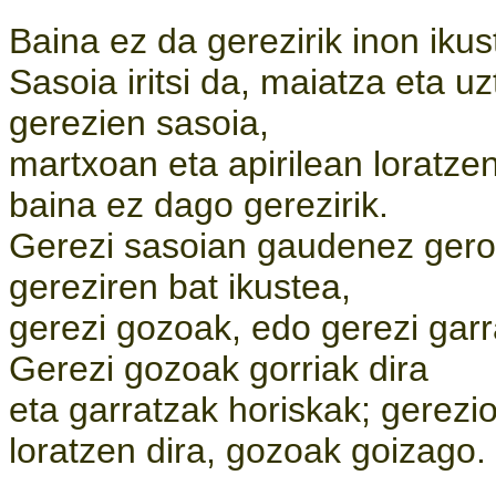
Baina ez da gerezirik inon ikus
Sasoia iritsi da, maiatza eta uz
gerezien sasoia,
martxoan eta apirilean loratzen
baina ez dago gerezirik.
Gerezi sasoian gaudenez gero 
gereziren bat ikustea,
gerezi gozoak, edo gerezi garr
Gerezi gozoak gorriak dira
eta garratzak horiskak; gerez
loratzen dira, gozoak goizago.