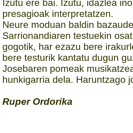
Izutu ere bai. Izutu, idazlea in
presagioak interpretatzen.
Neure moduan baldin bazaude,
Sarrionandiaren testuekin osa
gogotik, har ezazu bere irakurle
bere testurik kantatu dugun g
Josebaren pomeak musikatzea,
hunkigarria dela. Haruntzago j
Ruper Ordorika