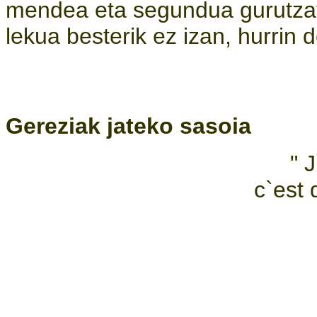
mendea eta segundua gurutzat
lekua besterik ez izan, hurrin d
Gereziak jateko sasoia
" 
c`est 