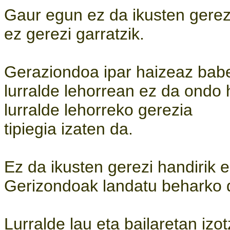
Gaur egun ez da ikusten gerez
ez gerezi garratzik.
Geraziondoa ipar haizeaz bab
lurralde lehorrean ez da ondo
lurralde lehorreko gerezia
tipiegia izaten da.
Ez da ikusten gerezi handirik ez
Gerizondoak landatu beharko d
Lurralde lau eta bailaretan izo