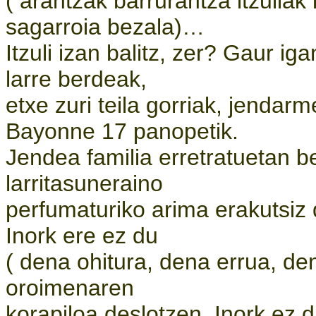
( arantzak barrurantza itzuliak 
sagarroia bezala)…
Itzuli izan balitz, zer? Gaur ig
larre berdeak,
etxe zuri teila gorriak, jendar
Bayonne 17 panopetik.
Jendea familia erretratuetan b
larritasuneraino
perfumaturiko arima erakutsiz
Inork ere ez du
( dena ohitura, dena errua, d
oroimenaren
korapiloa deslotzen. Inork ez 