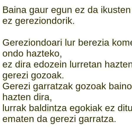
Baina gaur egun ez da ikusten 
ez gereziondorik.
Gereziondoari lur berezia kom
ondo hazteko,
ez dira edozein lurretan hazte
gerezi gozoak.
Gerezi garratzak gozoak baino
hazten dira,
lurrak baldintza egokiak ez di
ematen da gerezi garratza.