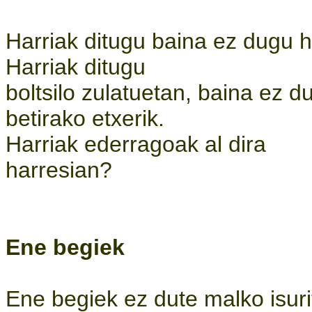
Harriak ditugu baina ez dugu he
Harriak ditugu
boltsilo zulatuetan, baina ez d
betirako etxerik.
Harriak ederragoak al dira
harresian?
Ene begiek
Ene begiek ez dute malko isuri