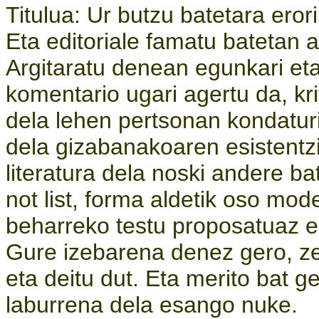
Titulua: Ur butzu batetara erori
Eta editoriale famatu batetan ar
Argitaratu denean egunkari eta 
komentario ugari agertu da, kr
dela lehen pertsonan kondaturi
dela gizabanakoaren esistent
literatura dela noski andere ba
not list, forma aldetik oso mod
beharreko testu proposatuaz eg
Gure izebarena denez gero, zel
eta deitu dut. Eta merito bat 
laburrena dela esango nuke.