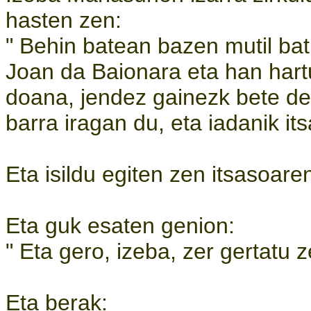
hasten zen:
" Behin batean bazen mutil bat
Joan da Baionara eta han hart
doana, jendez gainezk bete de
barra iragan du, eta iadanik 
Eta isildu egiten zen itsasoar
Eta guk esaten genion:
" Eta gero, izeba, zer gertatu 
Eta berak: