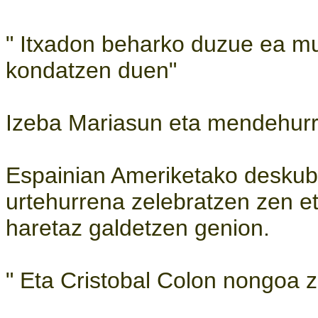
" Itxadon beharko duzue ea mutil
kondatzen duen"
Izeba Mariasun eta mendehur
Espainian Ameriketako deskub
urtehurrena zelebratzen zen e
haretaz galdetzen genion.
" Eta Cristobal Colon nongoa 