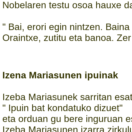
Nobelaren testu osoa hauxe d
" Bai, erori egin nintzen. Bain
Oraintxe, zutitu eta banoa. Zer
Izena Mariasunen ipuinak
Izeba Mariasunek sarritan esa
" Ipuin bat kondatuko dizuet"
eta orduan gu bere inguruan e
Izeba Mariasunen izarra zirkul