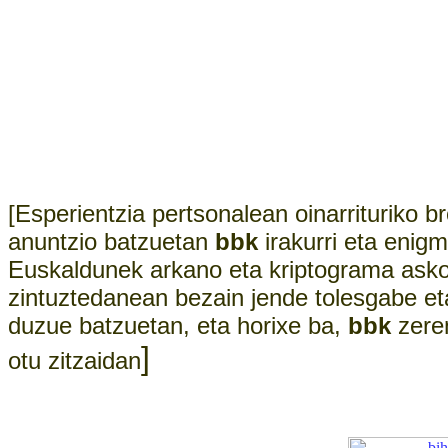
[Esperientzia pertsonalean oinarrituriko b
anuntzio batzuetan
bbk
irakurri eta enigm
Euskaldunek arkano eta kriptograma asko 
zintuztedanean bezain jende tolesgabe et
duzue batzuetan, eta horixe ba,
bbk
zeren
]
otu zitzaidan