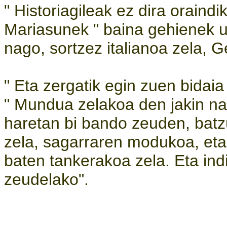
" Historiagileak ez dira oraindi
Mariasunek " baina gehienek u
nago, sortzez italianoa zela,
" Eta zergatik egin zuen bidaia
" Mundua zelakoa den jakin na
haretan bi bando zeuden, bat
zela, sagarraren modukoa, eta
baten tankerakoa zela. Eta indi
zeudelako".