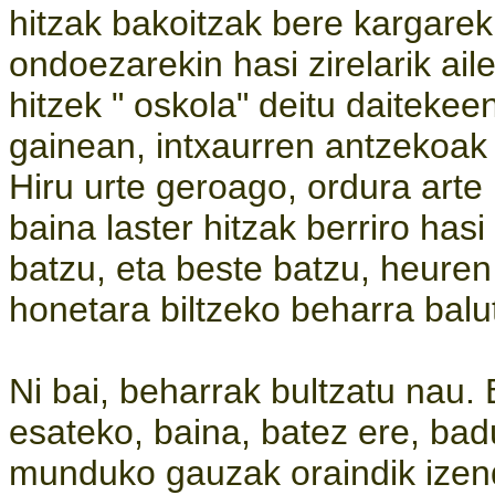
hitzak bakoitzak bere kargarek
ondoezarekin hasi zirelarik ai
hitzek " oskola" deitu daitekee
gainean, intxaurren antzekoak 
Hiru urte geroago, ordura arte
baina laster hitzak berriro hasi
batzu, eta beste batzu, heure
honetara biltzeko beharra balu
Ni bai, beharrak bultzatu nau
esateko, baina, batez ere, bad
munduko gauzak oraindik izend