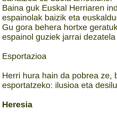
Baina guk Euskal Herriaren in
espainolak baizik eta euskald
Gu gora behera hortxe geratuk
espainol guziek jarrai dezatel
Esportazioa
Herri hura hain da pobrea ze, b
esportatzeko: ilusioa eta desil
Heresia