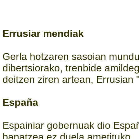
Errusiar mendiak
Gerla hotzaren sasoian mundu 
dibertsiorako, trenbide amilde
deitzen ziren artean, Errusian 
España
Espainiar gobernuak dio Españ
banatzea ez duela ametituko.