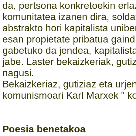
da, pertsona konkretoekin erla
komunitatea izanen dira, solda
abstrakto hori kapitalista unib
esan propietate pribatua gaindi
gabetuko da jendea, kapitalist
jabe. Laster bekaizkeriak, guti
nagusi.
Bekaizkeriaz, gutiziaz eta urje
komunismoari Karl Marxek " ko
Poesia benetakoa