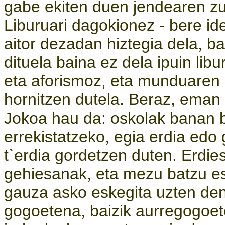
gabe ekiten duen jendearen z
Liburuari dagokionez - bere id
aitor dezadan hiztegia dela, ba
dituela baina ez dela ipuin libu
eta aforismoz, eta munduaren
hornitzen dutela. Beraz, eman
Jokoa hau da: oskolak banan b
errekistatzeko, egia erdia edo 
t`erdia gordetzen duten. Erdie
gehiesanak, eta mezu batzu es
gauza asko eskegita uzten den
gogoetena, baizik aurregogoet