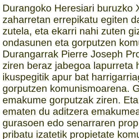
Durangoko Heresiari buruzko
zaharretan errepikatu egiten da
zutela, eta ekarri nahi zuten g
ondasunen eta gorputzen kom
Durangarrak Pierre Joseph Pr
ziren beraz jabegoa lapurreta
ikuspegitik apur bat harrigarri
gorputzen komunismoarena. Go
emakume gorputzak ziren. Eta
ematen du aditzera emakumea 
gurasoen edo senarraren propie
pribatu izatetik propietate kom