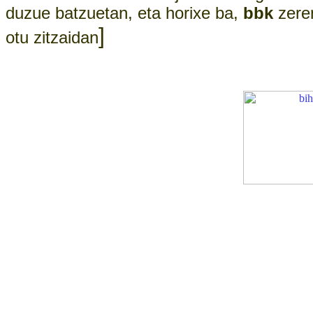
duzue batzuetan, eta horixe ba,
bbk
zeren
]
otu zitzaidan