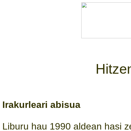
Hitze
Irakurleari abisua
Liburu hau 1990 aldean hasi z