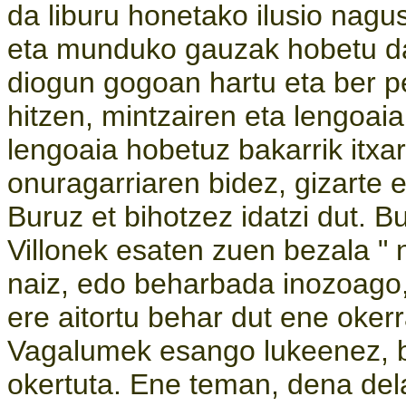
da liburu honetako ilusio nagus
eta munduko gauzak hobetu da
diogun gogoan hartu eta ber p
hitzen, mintzairen eta lengoai
lengoaia hobetuz bakarrik itx
onuragarriaren bidez, gizarte 
Buruz et bihotzez idatzi dut. B
Villonek esaten zuen bezala " n
naiz, edo beharbada inozoago,
ere aitortu behar dut ene oker
Vagalumek esango lukeenez, b
okertuta. Ene teman, dena del