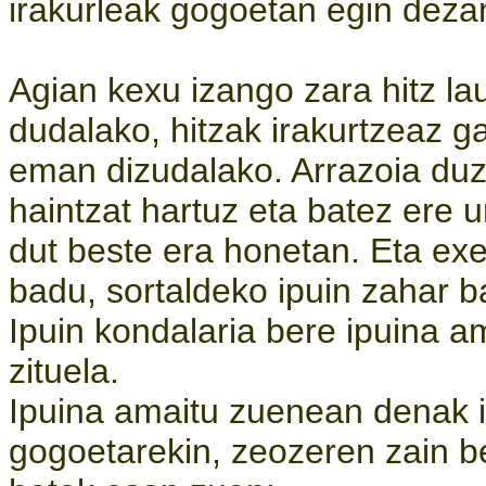
irakurleak gogoetan egin deza
Agian kexu izango zara hitz lau
dudalako, hitzak irakurtzeaz g
eman dizudalako. Arrazoia duzu
haintzat hartuz eta batez ere 
dut beste era honetan. Eta ex
badu, sortaldeko ipuin zahar ba
Ipuin kondalaria bere ipuina a
zituela.
Ipuina amaitu zuenean denak is
gogoetarekin, zeozeren zain b