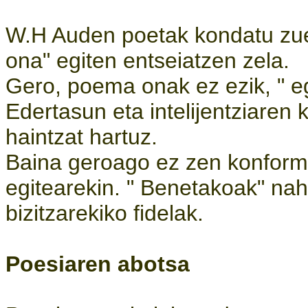
W.H Auden poetak kondatu zue
ona" egiten entseiatzen zela.
Gero, poema onak ez ezik, " eg
Edertasun eta intelijentziaren k
haintzat hartuz.
Baina geroago ez zen konfor
egitearekin. " Benetakoak" na
bizitzarekiko fidelak.
Poesiaren abotsa