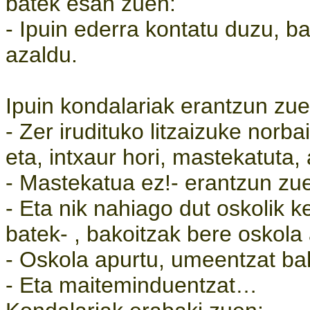
batek esan zuen:
- Ipuin ederra kontatu duzu, b
azaldu.
Ipuin kondalariak erantzun zue
- Zer irudituko litzaizuke norb
eta, intxaur hori, mastekatuta
- Mastekatua ez!- erantzun zue
- Eta nik nahiago dut oskolik 
batek- , bakoitzak bere oskola
- Oskola apurtu, umeentzat bak
- Eta maiteminduentzat…