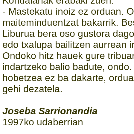
Kondalariak erabaki zuen:
- Mastekatu inoiz ez orduan. 
maiteminduentzat bakarrik. Be
Liburua bera oso gustora dago, 
edo txalupa bailitzen aurrean 
Ondoko hitz hauek gure tribua
indartzeko balio badute, ondo.
hobetzea ez ba dakarte, ordua
gehi dezatela.
Joseba Sarrionandia
1997ko udaberrian