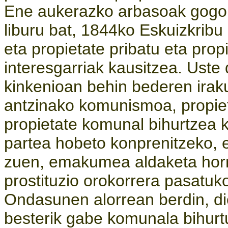
Ene aukerazko arbasoak gogora
liburu bat, 1844ko Eskuizkribu
eta propietate pribatu eta pro
interesgarriak kausitzea. Uste
kinkenioan behin bederen irak
antzinako komunismoa, propiet
propietate komunal bihurtzea 
partea hobeto konprenitzeko,
zuen, emakumea aldaketa horre
prostituzio orokorrera pasatuko
Ondasunen alorrean berdin, dio
besterik gabe komunala bihurtu