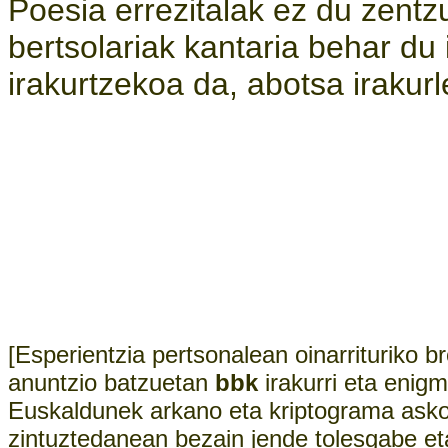
Poesia errezitalak ez du zentzu
bertsolariak kantaria behar d
irakurtzekoa da, abotsa irakurl
[Esperientzia pertsonalean oinarrituriko b
anuntzio batzuetan
bbk
irakurri eta enigm
Euskaldunek arkano eta kriptograma asko 
zintuztedanean bezain jende tolesgabe et