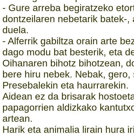
- Gure arreba begiratzeko etor
dontzeilaren nebetarik batek-,
duela.
- Alferrik gabiltza orain arte 
dago modu bat besterik, eta d
Oihanaren bihotz bihotzean, don
bere hiru nebek. Nebak, gero, 
Presebalekin eta haurrarekin.
Aidean ez da brisarak hostoet
papagorrien aldizkako kantutx
artean.
Harik eta animalia lirain hura i