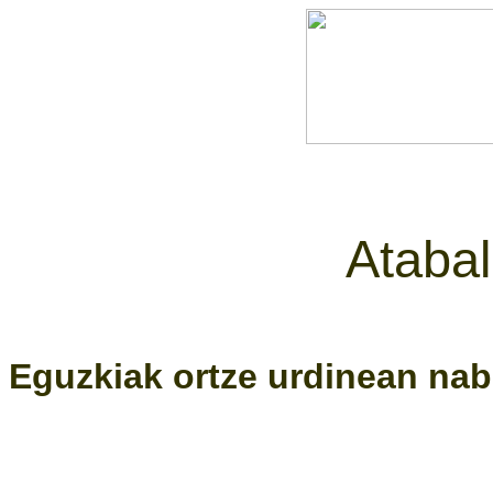
Atabal
Eguzkiak ortze urdinean na