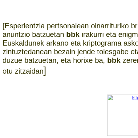
[Esperientzia pertsonalean oinarrituriko b
anuntzio batzuetan
bbk
irakurri eta enigm
Euskaldunek arkano eta kriptograma asko 
zintuztedanean bezain jende tolesgabe et
duzue batzuetan, eta horixe ba,
bbk
zeren
]
otu zitzaidan