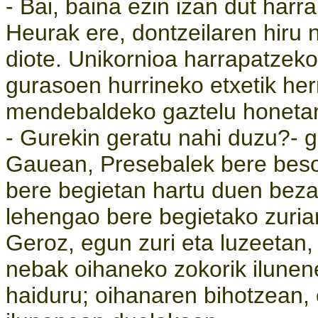
- Bai, baina ezin izan dut harr
Heurak ere, dontzeilaren hiru n
diote. Unikornioa harrapatzeko 
gurasoen hurrineko etxetik he
mendebaldeko gaztelu honetar
- Gurekin geratu nahi duzu?- g
Gauean, Presebalek bere beso
bere begietan hartu duen bezal
lehengao bere begietako zuria
Geroz, egun zuri eta luzeetan,
nebak oihaneko zokorik ilunene
haiduru; oihanaren bihotzean, 