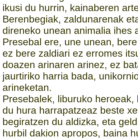
ikusi du hurrin, kainaberen arte
Berenbegiak, zaldunarenak eta
direneko unean animalia ihes a
Presebal ere, une unean, bere 
ez bere zaldiari ez erromes its
doazen arinaren arinez, ez bat
jaurtiriko harria bada, unikorni
arineketan.
Presebalek, liburuko heroeak, 
du hura harrapatzeaz beste xe
begiratzen du aldizka, eta geld
hurbil dakion apropos, baina h