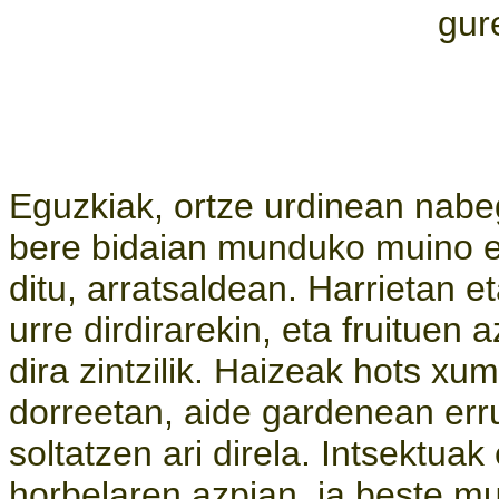
gur
Eguzkiak, ortze urdinean nabeg
bere bidaian munduko muino et
ditu, arratsaldean. Harrietan 
urre dirdirarekin, eta fruituen 
dira zintzilik. Haizeak hots xu
dorreetan, aide gardenean err
soltatzen ari direla. Intsektuak
horbelaren azpian, ia beste mun