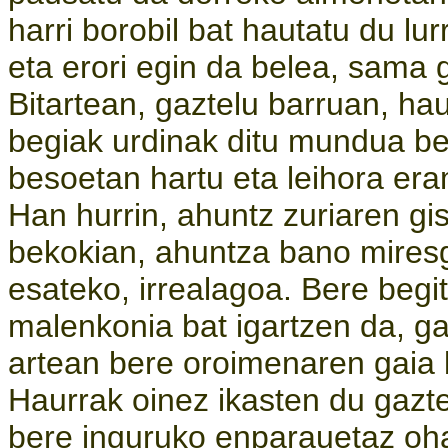
harri borobil bat hautatu du lur
eta erori egin da belea, sama 
Bitartean, gaztelu barruan, ha
begiak urdinak ditu mundua be
besoetan hartu eta leihora er
Han hurrin, ahuntz zuriaren gi
bekokian, ahuntza bano mires
esateko, irrealagoa. Bere begit
malenkonia bat igartzen da, ga
artean bere oroimenaren gaia 
Haurrak oinez ikasten du gaztel
bere inguruko enparauetaz oh