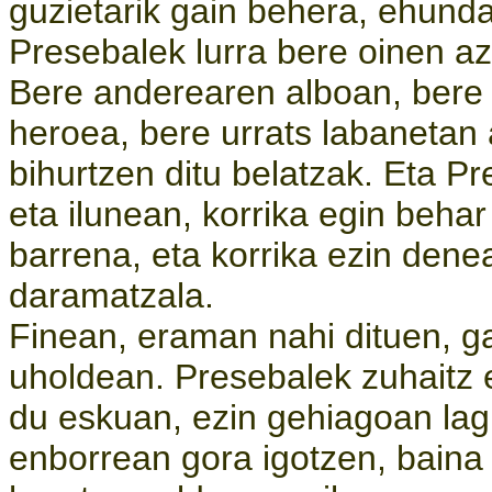
guzietarik gain behera, ehundak
Presebalek lurra bere oinen az
Bere anderearen alboan, bere
heroea, bere urrats labanetan a
bihurtzen ditu belatzak. Eta P
eta ilunean, korrika egin beha
barrena, eta korrika ezin dene
daramatzala.
Finean, eraman nahi dituen, g
uholdean. Presebalek zuhaitz e
du eskuan, ezin gehiagoan lag
enborrean gora igotzen, baina 