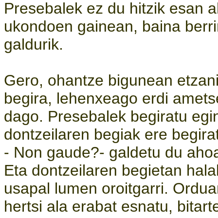
Presebalek ez du hitzik esan a
ukondoen gainean, baina berrir
galdurik.
Gero, ohantze bigunean etzani
begira, lehenxeago erdi ametset
dago. Presebalek begiratu egin
dontzeilaren begiak ere begirat
- Non gaude?- galdetu du ahoa 
Eta dontzeilaren begietan hala
usapal lumen oroitgarri. Orduan
hertsi ala erabat esnatu, bitar