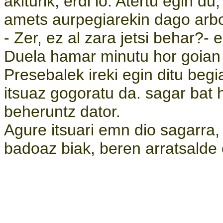
akiturik, erdi lo. Atertu egin du
amets aurpegiarekin dago arbo
- Zer, ez al zara jetsi behar?- 
Duela hamar minutu hor goian
Presebalek ireki egin ditu begi
itsuaz gogoratu da. sagar bat 
beheruntz dator.
Agure itsuari emn dio sagarra, 
badoaz biak, beren arratsalde