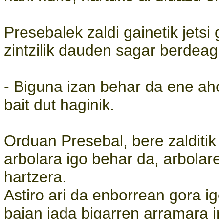
Presebalek zaldi gainetik jetsi
zintzilik dauden sagar berdeag
- Biguna izan behar da ene aho
bait dut haginik.
Orduan Presebal, bere zalditik
arbolara igo behar da, arbola
hartzera.
Astiro ari da enborrean gora i
baian iada bigarren arramara ir