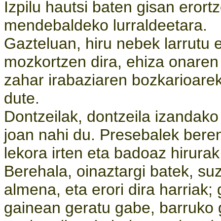
Izpilu hautsi baten gisan eror
mendebaldeko lurraldeetara.
Gazteluan, hiru nebek larrutu 
mozkortzen dira, ehiza onaren
zahar irabaziaren bozkarioarek
dute.
Dontzeilak, dontzeila izandako 
joan nahi du. Presebalek bere
lekora irten eta badoaz hirura
Berehala, oinaztargi batek, su
almena, eta erori dira harriak; 
gainean geratu gabe, barruko g