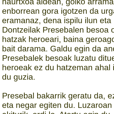
haurtxoa aldean, goiko arrama
enborrean gora igotzen da urg
eramanaz, dena ispilu ilun eta i
Dontzeilak Presebalen besoa or
hatzak heroeari, baina geroago
bait darama. Galdu egin da a
Presebalek besoak luzatu ditue
heroeak ez du hatzeman ahal i
du guzia.
Presebal bakarrik geratu da, ez
eta negar egiten du. Luzaroan