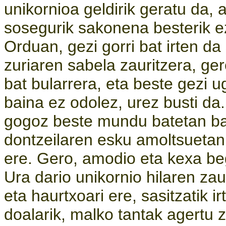
unikornioa geldirik geratu da
sosegurik sakonena besterik ez
Orduan, gezi gorri bat irten da
zuriaren sabela zauritzera, ge
bat bularrera, eta beste gezi u
baina ez odolez, urez busti da
gogoz beste mundu batetan ba
dontzeilaren esku amoltsuetan
ere. Gero, amodio eta kexa beg
Ura dario unikornio hilaren zau
eta haurtxoari ere, sasitzatik
doalarik, malko tantak agertu z