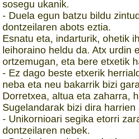
sosegu ukanik.
- Duela egun batzu bildu zint
dontzeilaren abots eztia.
Esnatu eta, indarturik, ohetik i
leihoraino heldu da. Atx urdin 
ortzemugan, eta bere etxetik h
- Ez dago beste etxerik herrial
neba eta neu bakarrik bizi ga
Dorretxea, altua eta zaharra, h
Sugelandarak bizi dira harrien a
- Unikornioari segika etorri zar
dontzeilaren nebek.