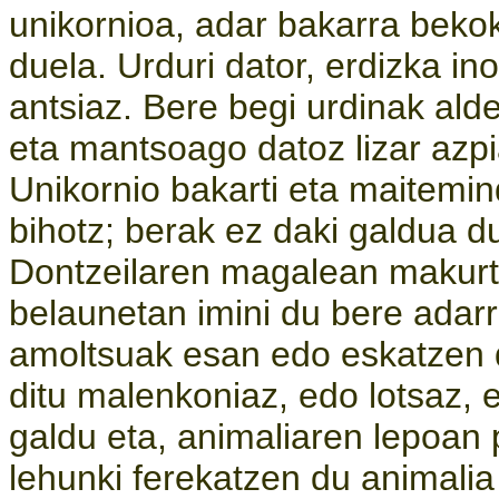
unikornioa, adar bakarra bekok
duela. Urduri dator, erdizka in
antsiaz. Bere begi urdinak ald
eta mantsoago datoz lizar azpi
Unikornio bakarti eta maitem
bihotz; berak ez daki galdua d
Dontzeilaren magalean makurtu
belaunetan imini du bere adarr
amoltsuak esan edo eskatzen d
ditu malenkoniaz, edo lotsaz, e
galdu eta, animaliaren lepoan 
lehunki ferekatzen du animalia 