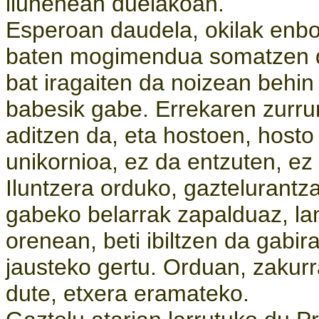
ilunenean duelakoan.
Esperoan daudela, okilak enbor
baten mogimendua somatzen da
bat iragaiten da noizean behin 
babesik gabe. Errekaren zurru
aditzen da, eta hostoen, hosto
unikornioa, ez da entzuten, ez 
Iluntzera orduko, gaztelurantza 
gabeko belarrak zapalduaz, lan
orenean, beti ibiltzen da gabi
jausteko gertu. Orduan, zakurr
dute, etxera eramateko.