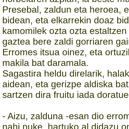
Presebal, zaldun eta heroea, e
bidean, eta elkarrekin doaz bid
kamomilek ozta ozta estaltzen 
gaztea bere zaldi gorriaren ga
Erromes itsua oinez, eta ortuzi
makila bat daramala.
Sagastira heldu direlarik, ha
aidean, eta gerizpe aldiska ba
sartzen dira fruitu iada doratu
- Aizu, zalduna -esan dio erro
nahi nuke, hartuko al didazu o