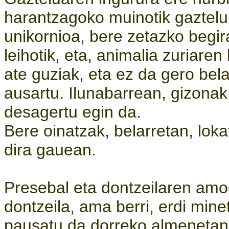
harantzagoko muinotik gaztelu
unikornioa, bere zetazko begir
leihotik, eta, animalia zuriaren
ate guziak, eta ez da gero bel
ausartu. Ilunabarrean, gizonak 
desagertu egin da.
Bere oinatzak, belarretan, lok
dira gauean.
Presebal eta dontzeilaren amod
dontzeila, ama berri, erdi mine
pausatu da dorreko almenetan,