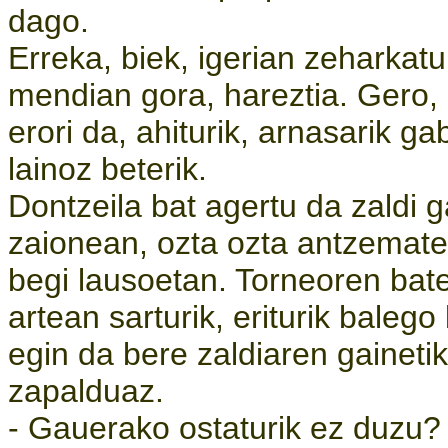
dago.
Erreka, biek, igerian zeharkatu 
mendian gora, hareztia. Gero, 
erori da, ahiturik, arnasarik ga
lainoz beterik.
Dontzeila bat agertu da zaldi g
zaionean, ozta ozta antzemat
begi lausoetan. Torneoren bate
artean sarturik, eriturik balego
egin da bere zaldiaren gainetik
zapalduaz.
- Gauerako ostaturik ez duzu? -