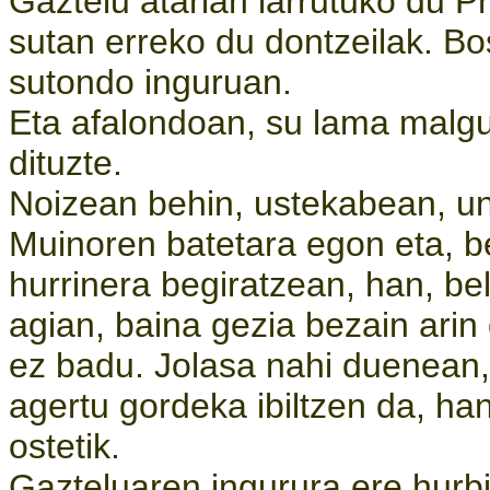
Gaztelu atarian larrutuko du P
sutan erreko du dontzeilak. Bo
sutondo inguruan.
Eta afalondoan, su lama malgu
dituzte.
Noizean behin, ustekabean, uni
Muinoren batetara egon eta, b
hurrinera begiratzean, han, be
agian, baina gezia bezain arin
ez badu. Jolasa nahi duenean, 
agertu gordeka ibiltzen da, ha
ostetik.
Gazteluaren ingurura ere hurbi