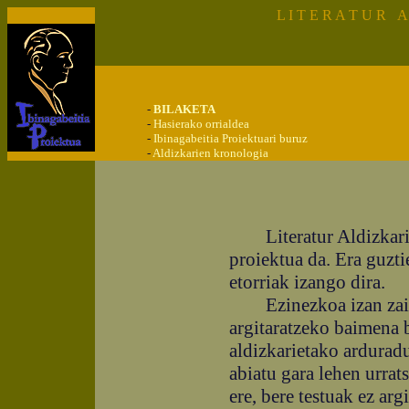
L I T E R A T U R A 
-
BILAKETA
-
Hasierako orrialdea
-
Ibinagabeitia Proiektuari buruz
-
Aldizkarien kronologia
Literatur Aldizkarie
proiektua da.
Era guzti
etorriak izango dira.
Ezinezkoa izan zaigu 
argitaratzeko baimena 
aldizkarietako ardurad
abiatu gara lehen urrat
ere, bere testuak ez arg