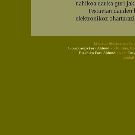
nahikoa dauka guri jak
Testuetan dauden hut
elektronikoz ohartarazi
Literatur Aldizkarien Go
Gipuzkoako Foru Aldundi
ko Kultura, Eu
Bizkaiko Foru Aldundi
ko eta
Eusk
gordail