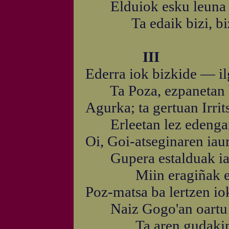
Elduiok esku leuna ta
Ta edaik bizi, bizi b
III
Ederra iok bizkide — il
Ta Poza, ezpanetan b
Agurka; ta gertuan Irri
Erleetan lez edengai 
Oi, Goi-atseginaren iau
Gupera estalduak iau
Miin eragiñak ezik
Poz-matsa ba lertzen io
Naiz Gogo'an oartu a
Ta aren gudakin ust