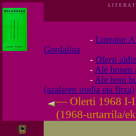
L I T E R A 
-
Literatur A
Gordailua
-
Olerti
aldi
-
Ale honen 
-
Ale honi b
(azalaren irudia eta fitxa)
— Olerti 1968 I-
(1968-urtarrila/e