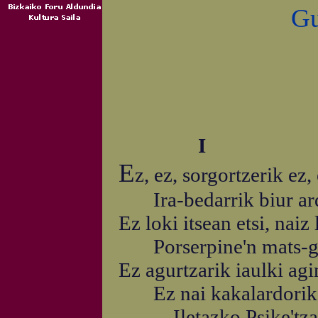
Gu
I
E
z, ez, sorgortzerik ez
Ira-bedarrik biur ard
Ez loki itsean etsi, naiz
Porserpine'n mats-gorr
Ez agurtzarik iaulki agi
Ez nai kakalardorik e
Iletazko Psike'tzat,