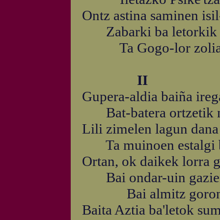
Ontz astina saminen isil
Zabarki ba letorkik it
Ta Gogo-lor zoliak i
II
Gupera-aldia baiña ireg
Bat-batera ortzetik ne
Lili zimelen lagun dana
Ta muinoen estalgi be
Ortan, ok daikek lorra 
Bai ondar-uin gazien 
Bai almitz goronbil
Baita Aztia ba'letok sum