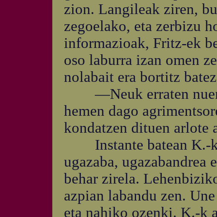
zion. Langileak ziren, bu
zegoelako, eta zerbizu 
informazioak, Fritz-ek be
oso laburra izan omen z
nolabait era bortitz batez
—Neuk erraten nuen j
hemen dago agrimentsore
kondatzen dituen arlote a
Instante batean K.-k p
ugazaba, ugazabandrea et
behar zirela. Lehenbizik
azpian labandu zen. Une 
eta nahiko ozenki. K.-k a