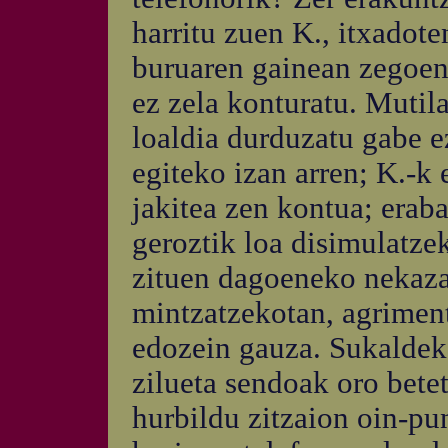
harritu zuen K., itxadote
buruaren gainean zegoen.
ez zela konturatu. Mutil
loaldia durduzatu gabe e
egiteko izan arren; K.-k 
jakitea zen kontua; erab
geroztik loa disimulatze
zituen dagoeneko nekazar
mintzatzekotan, agriment
edozein gauza. Sukaldeko
zilueta sendoak oro betet
hurbildu zitzaion oin-pu