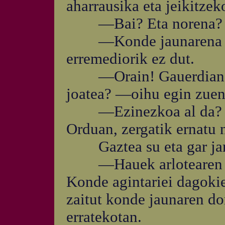
aharrausika eta jeikitzek
—Bai? Eta norena?
—Konde jaunarena —e
erremediorik ez dut.
—Orain! Gauerdian! K
joatea? —oihu egin zuen 
—Ezinezkoa al da? —l
Orduan, zergatik ernatu
Gaztea su eta gar jarr
—Hauek arlotearen po
Konde agintariei dagokie
zaitut konde jaunaren d
erratekotan.