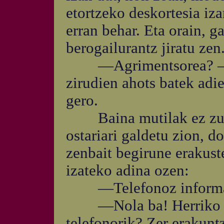
etortzeko deskortesia iz
erran behar. Eta orain, 
berogailurantz jiratu zen
—Agrimentsorea? —ber
zirudien ahots batek adie
gero.
Baina mutilak ez zuen
ostariari galdetu zion, d
zenbait begirune erakust
izateko adina ozen:
—Telefonoz informat
—Nola ba! Herriko os
telefonorik? Zer erakun