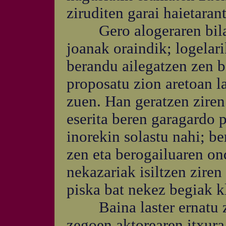
ziruditen garai haietaran
Gero alogeraren bila jo
joanak oraindik; logelari
berandu ailegatzen zen be
proposatu zion aretoan la
zuen. Han geratzen ziren
eserita beren garagardo p
inorekin solastu nahi; be
zen eta berogailuaren on
nekazariak isiltzen zire
piska bat nekez begiak k
Baina laster ernatu ze
zegoen aktorearen itxura 