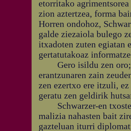
etorritako agrimentsorea
zion aztertzea, forma ba
Horren ondohoz, Schwarze
galde ziezaiola bulego ze
itxadoten zuten egiatan e
gertatutakoaz informatze
Gero isildu zen oro; ha
erantzunaren zain zeuden;
zen ezertxo ere itzuli, e
geratu zen geldirik hutsar
Schwarzer-en txosten 
malizia nahasten bait zi
gazteluan iturri diploma