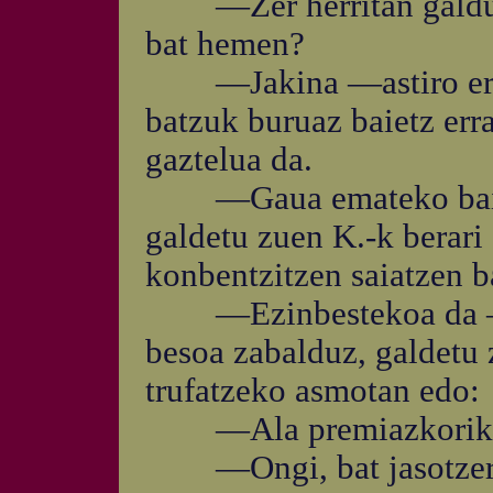
—Zer herritan galdu n
bat hemen?
—Jakina —astiro erran
batzuk buruaz baietz er
gaztelua da.
—Gaua emateko baimen
galdetu zuen K.-k berari 
konbentzitzen saiatzen b
—Ezinbestekoa da —era
besoa zabalduz, galdetu z
trufatzeko asmotan edo:
—Ala premiazkorik e
—Ongi, bat jasotzera