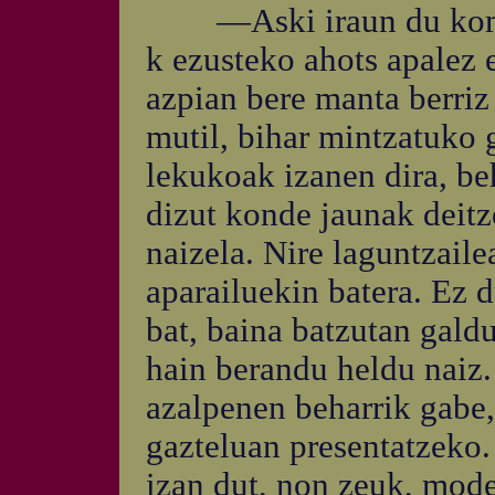
—Aski iraun du komer
k ezusteko ahots apalez e
azpian bere manta berriz
mutil, bihar mintzatuko g
lekukoak izanen dira, beh
dizut konde jaunak deit
naizela. Nire laguntzaile
aparailuekin batera. Ez du
bat, baina batzutan galdu
hain berandu heldu naiz.
azalpenen beharrik gabe,
gazteluan presentatzeko.
izan dut, non zeuk, mode