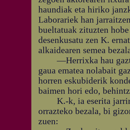
haundiak eta hiriko janz
Laborariek han jarraitze
bueltatuak zituzten hobe
desenkusatu zen K. ernat
alkaidearen semea bezala
—Herrixka hau gaztelu
gaua ematea nolabait gaz
horren eskubiderik kond
baimen hori edo, behintza
K.-k, ia eserita jarriri
orrazteko bezala, bi giz
zuen: