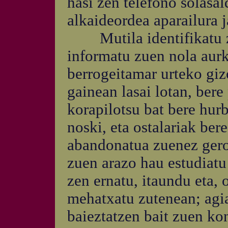
hasi zen telefono solasal
alkaideordea aparailura j
Mutila identifikatu 
informatu zuen nola aurk
berrogeitamar urteko gizo
gainean lasai lotan, bere
korapilotsu bat bere hurb
noski, eta ostalariak bere
abandonatua zuenez gero
zuen arazo hau estudiatu
zen ernatu, itaundu eta, o
mehatxatu zutenean; agi
baieztatzen bait zuen ko