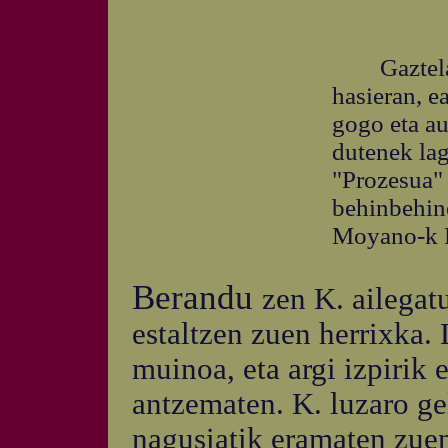
Gaztelania
hasieran, e
gogo eta au
dutenek lag
"Prozesua" 
behinbehine
Moyano-k E
Berandu
zen K. ailegat
estaltzen zuen herrixka.
muinoa, eta argi izpirik
antzematen. K. luzaro ge
nagusiatik eramaten zue