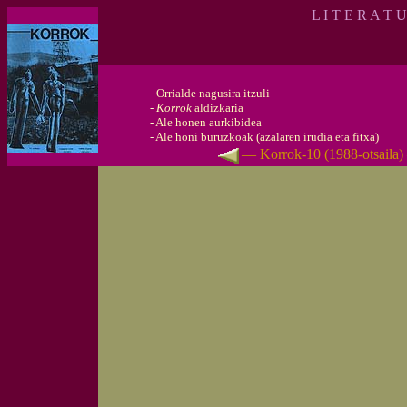
L I T E R A T 
-
Orrialde nagusira itzuli
-
Korrok
aldizkaria
-
Ale honen aurkibidea
-
Ale honi buruzkoak (azalaren irudia eta fitxa)
— Korrok-10 (1988-otsaila