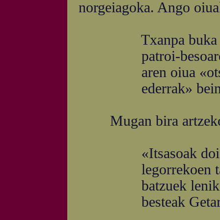
norgeiagoka. Ango oiuak
Txanpa buka ta j
patroi-besoaren 
aren oiua «ots, 
ederrak» bein eta
Mugan bira artzekoan
«Itsasoak doi isi
legorrekoen tak
batzuek lenik Do
besteak Getari 