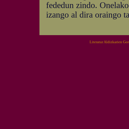
fededun zindo. Onelako
izango al dira oraingo 
Literatur Aldizkarien Go