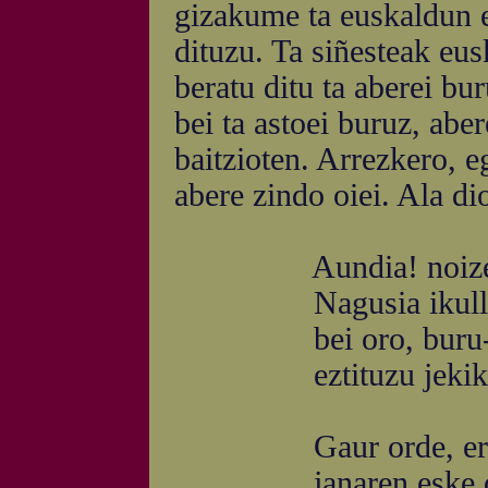
gizakume ta euskaldun 
dituzu. Ta siñesteak eu
beratu ditu ta aberei bur
bei ta astoei buruz, abe
baitzioten. Arrezkero, e
abere zindo oiei. Ala d
Aundia! noizean b
Nagusia ikullura j
bei oro, buru-aundi
eztituzu jekiko os
Gaur orde, erne ta
janaren eske daude