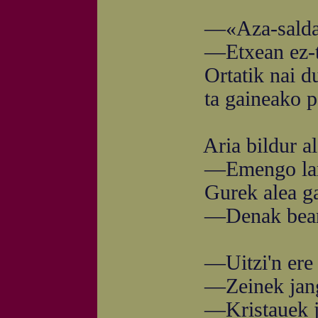
—«Aza-salda naiko
—Etxean ez-ta zuek
Ortatik nai duzute
ta gaineako pesta 
Aria bildur al da 
—Emengo larre pi
Gurek alea gainez,
—Denak bearko dit
—Uitzi'n ere ba duk
—Zeinek jango ote d
—Kristauek jate ezu