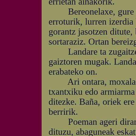
errietan aiñakorik.
Bereonelaxe, gure lurr
erroturik, lurren izerdia
gorantz jasotzen ditute, 
sortaraziz. Ortan bereizg
Landare ta zugaitzeta
gaiztoren mugak. Landar
erabateko on.
Ari ontara, moxala ed
txantxiku edo armiarma 
ditezke. Baña, oriek ere
berririk.
Poeman ageri diran gi
dituzu, abaguneak eskat