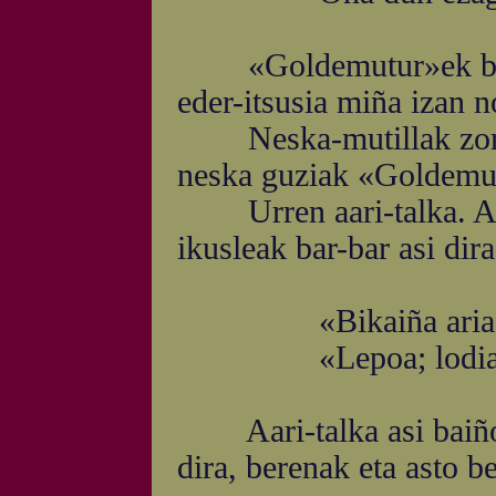
«Goldemutur»ek bazun
eder-itsusia miña izan 
Neska-mutillak zortzi
neska guziak «Goldemutu
Urren aari-talka. Aar
ikusleak bar-bar asi dira
«Bikaiña aria!» «B
«Lepoa; lodia ta 
Aari-talka asi baiño le
dira, berenak eta asto b