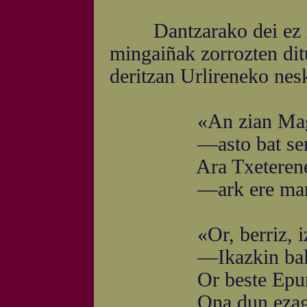
Dantzarako dei ez iza
mingaiñak zorrozten di
deritzan Urlireneko nesk
«An zian Magal-arr
—asto bat senarta
Ara Txeterene'ko 
—ark ere mandazai 
«Or, berriz, iztar-
—Ikazkin baldarre
Or beste Epur tala
Ona dun ezagutze