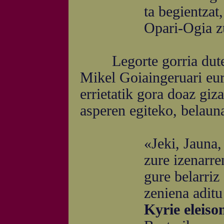
ta begientzat, lur
Opari-Ogia zur
Legorte gorria dutela
Mikel Goiaingeruari eu
errietatik gora doaz giz
asperen egiteko, belauna
«Jeki, Jauna, ta l
zure izenarren g
gure belarriz ait
zeniena aditu d
Kyrie eleiso