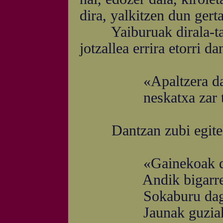
dira, yalkitzen dun gerta
Yaiburuak dirala-ta, 
jotzallea errira etorri d
«Apaltzera danboli
neskatxa zar ta gaz
Dantzan zubi egite
«Gainekoak diote: 
Andik bigarrengoak
Sokaburu dagona b
Jaunak guziak onik