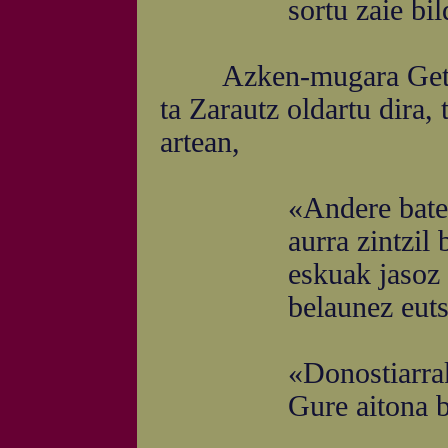
sortu zaie bildur
Azken-mugara Getari 
ta Zarautz oldartu dira,
artean,
«Andere batek Ur
aurra zintzil bul
eskuak jasoz esa
belaunez eutsiz 
«Donostiarrak, n
Gure aitona ba l