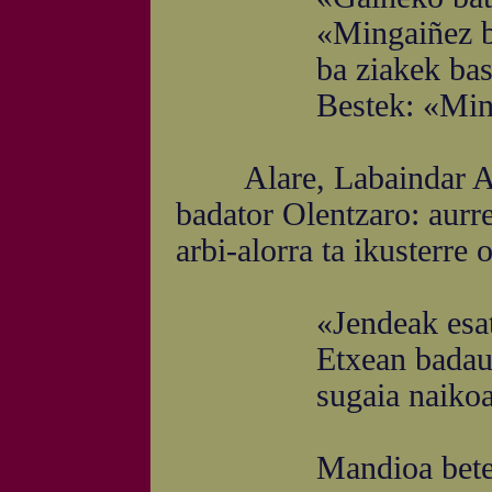
«Mingaiñez bezain 
ba ziakek basora 
Bestek: «Mingaina 
Alare, Labaindar Antx
badator Olentzaro: aurre
arbi-alorra ta ikusterre 
«Jendeak esaten du
Etxean badaukagu 
sugaia naikoa ta b
Mandioa betea ost