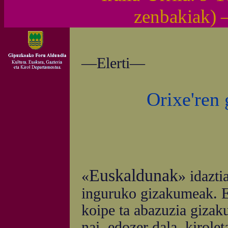
zenbakiak)
—Elerti—
Orixe'ren
Euskaldunak
«
» idazti
inguruko gizakumeak. Ez
koipe ta abazuzia gizak
nai, edozer dala, kirole