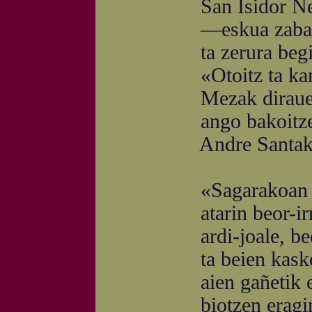
San Isidor Neka
—eskua zabal lu
ta zerura begira
«Otoitz ta kanta, 
Mezak dirauen g
ango bakoitzen e
Andre Santak du 
«Sagarakoan isil
atarin beor-irrin
ardi-joale, beor
ta beien kaskoin-z
aien gañetik ezk
biotzen eraging