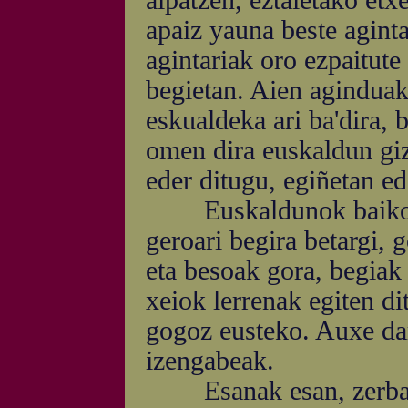
aipatzen, eztaietako etx
apaiz yauna beste agint
agintariak oro ezpaitute
begietan. Aien aginduak 
eskualdeka ari ba'dira, b
omen dira euskaldun giz
eder ditugu, egiñetan ed
Euskaldunok baikor, o
geroari begira betargi, 
eta besoak gora, begiak 
xeiok lerrenak egiten dit
gogoz eusteko. Auxe da
izengabeak.
Esanak esan, zerbait 