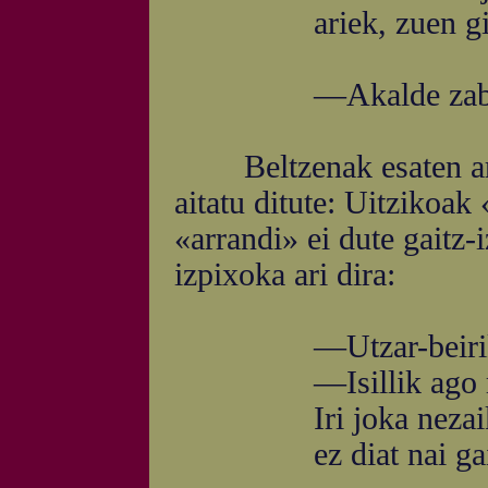
ariek, zuen gisa, i
—Akalde zabal zue
Beltzenak esaten ari d
aitatu ditute: Uitzikoak
«arrandi» ei dute gaitz-
izpixoka ari dira:
—Utzar-beirik onen
—Isillik ago mutil:
Iri joka nezaikek b
ez diat nai gaisoa