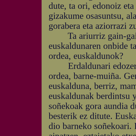
dute, ta ori, edonoiz et
gizakume osasuntsu, alai 
gorabera eta aziorrazi zu
Ta ariurriz gain-gaiñ
euskaldunaren onbide ta
ordea, euskaldunok?
Erdaldunari edozertan
ordea, barne-muiña. Ger
euskalduna, berriz, mami
euskaldunak berdintsu 
soñekoak gora aundia du
besterik ez ditute. Eusk
dio barneko soñekoari.