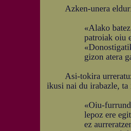
Azken-unera eldurik
«Alako batez, «o
patroiak oiu egi
«Donostigatik, s
gizon atera gait
Asi-tokira urreratuz o
ikusi nai du irabazle, ta
«Oiu-furrundaz la
lepoz ere egiten
ez aurreratzen aie