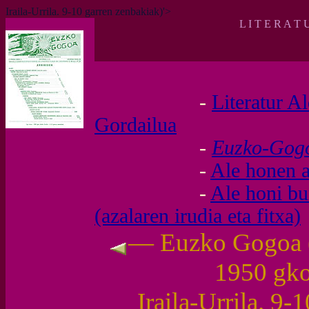
Iraila-Urrila. 9-10 garren zenbakiak)'>
L I T E R A T 
-
Literatur A
Gordailua
-
Euzko-Go
-
Ale honen a
-
Ale honi b
(azalaren irudia eta fitxa)
— Euzko Gogoa (I
1950 gk
Iraila-Urrila. 9-