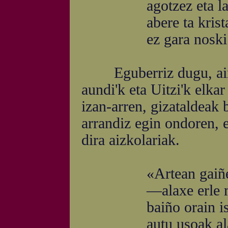
agotzez eta lastoz
abere ta kristauak
ez gara noski bizi
Eguberriz dugu, ain z
aundi'k eta Uitzi'k elkar
izan-arren, gizataldeak 
arrandiz egin ondoren, e
dira aizkolariak.
«Artean gaiñekoek
—alaxe erle mulko
baiño orain isil dir
autu usoak ala pa