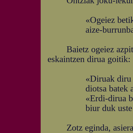
Ontziak joku-lekura di
«Ogeiez betik»: a
aize-burrunba au
Baietz ogeiez azpitik
eskaintzen dirua goitik:
«Diruak diru bali
diotsa batek alb
«Erdi-dirua bi a
biur duk uste ba
Zotz eginda, asiera-oi