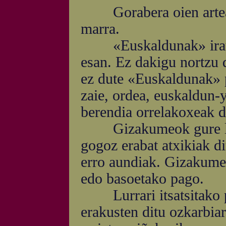
Gorabera oien artean,
marra.
«Euskaldunak» irauli-
esan. Ez dakigu nortzu 
ez dute «Euskaldunak» 
zaie, ordea, euskaldun-ya
berendia orrelakoxeak d
Gizakumeok gure lurra
gogoz erabat atxikiak di
erro aundiak. Gizakumeo
edo basoetako pago.
Lurrari itsatsitako pa
erakusten ditu ozkarbiar