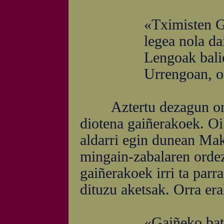
«Tximisten Gartang
legea nola daiten 
Lengoak balio dik 
Urrengoan, or ikus
Aztertu dezagun orain
diotena gaiñerakoek. Oi
aldarri egin dunean Mak
mingain-zabalaren ordez
gaiñerakoek irri ta parr
dituzu aketsak. Orra er
«Gaiñeko batek zip