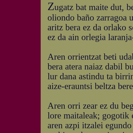
Z
ugatz bat maite dut, b
oliondo baño zarragoa u
aritz bera ez da orlako 
ez da ain orlegia laranj
Aren orrientzat beti uda
bera atera naiaz dabil bu
lur dana astindu ta birr
aize-erauntsi beltza ber
Aren orri zear ez du beg
lore maitaleak; gogotik 
aren azpi itzalei egundo