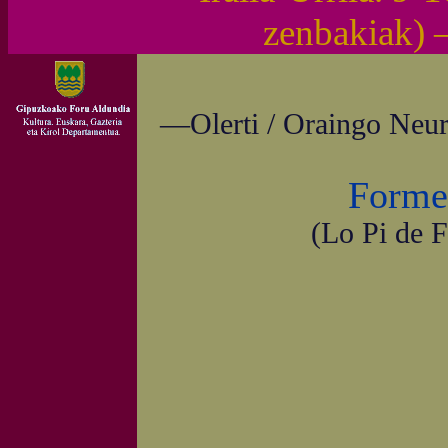
zenbakiak)
—Olerti / Oraingo Neur
Formen
(Lo Pi de 