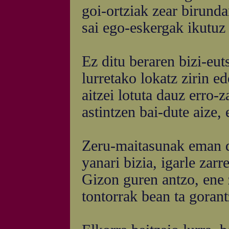
goi-ortziak zear birunda
sai ego-eskergak ikutuz
Ez ditu beraren bizi-euts
lurretako lokatz zirin ed
aitzei lotuta dauz erro-
astintzen bai-dute aize, 
Zeru-maitasunak eman d
yanari bizia, igarle zarre
Gizon guren antzo, ene 
tontorrak bean ta gorant