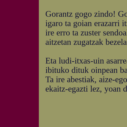
Gorantz gogo zindo! Go
igaro ta goian erazarri i
ire erro ta zuster sendo
aitzetan zugatzak bezela
Eta ludi-itxas-uin asarr
ibituko dituk oinpean ba
Ta ire abestiak, aize-eg
ekaitz-egazti lez, yoan 