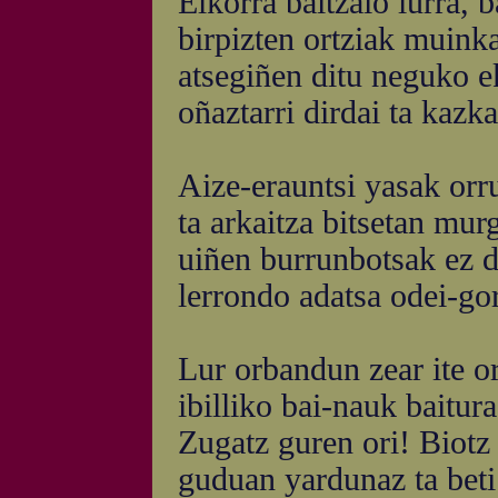
Elkorra baitzaio lurra, 
birpizten ortziak muink
atsegiñen ditu neguko e
oñaztarri dirdai ta kazka
Aize-erauntsi yasak orru
ta arkaitza bitsetan mur
uiñen burrunbotsak ez da
lerrondo adatsa odei-gor
Lur orbandun zear ite o
ibilliko bai-nauk baitur
Zugatz guren ori! Biotz
guduan yardunaz ta beti 