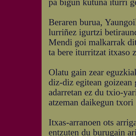
pa bigun kutuna iturri 
Beraren burua, Yaungoi
lurriñez igurtzi betiraun
Mendi goi malkarrak ditu
ta bere iturritzat itxaso 
Olatu gain zear eguzkia
diz-diz egitean goizean 
adarretan ez du txio-yar
atzeman daikegun txori
Itxas-arranoen ots arriga
entzuten du burugain ari