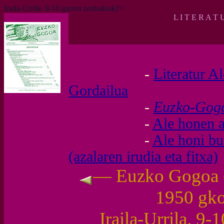
Iraila-Urrila. 9-10 garren zenbakiak)'>
L I T E R A T 
-
Literatur A
Gordailua
-
Euzko-Go
-
Ale honen a
-
Ale honi b
(azalaren irudia eta fitxa)
— Euzko Gogoa (I
1950 gk
Iraila-Urrila. 9-