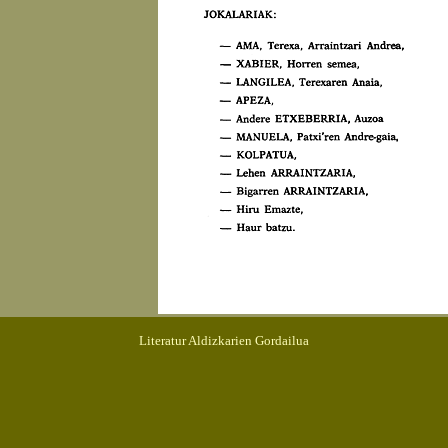
Literatur Aldizkarien Gordailua