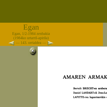
Egan
Egan, 1/2-1984 zenbakia
(1984ko urtarril-apirila)
— 143. orrialdea —