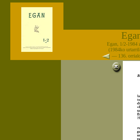
Ega
Egan, 1/2-1984 
(1984ko urtarril-
— 136. orria