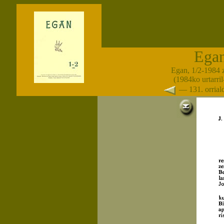
Ega
Egan, 1/2-1984 
(1984ko urtarril-
— 131. orria