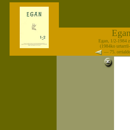
Ega
Egan, 1/2-1984 
(1984ko urtarril-
— 75. orrial