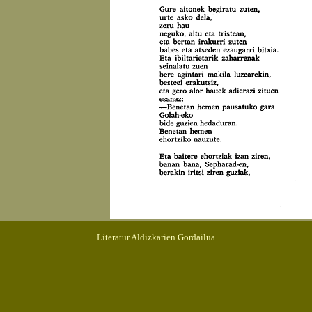
Literatur Aldizkarien Gordailua