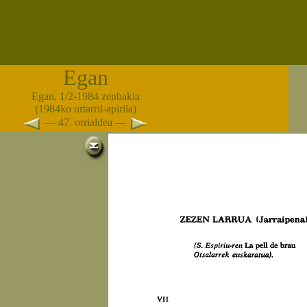
Egan
Egan, 1/2-1984 zenbakia
(1984ko urtarril-apirila)
— 47. orrialdea —