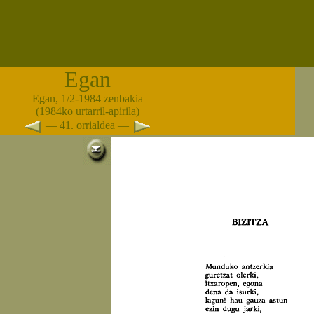
Egan
Egan, 1/2-1984 zenbakia
(1984ko urtarril-apirila)
— 41. orrialdea —