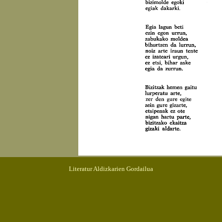
Literatur Aldizkarien Gordailua