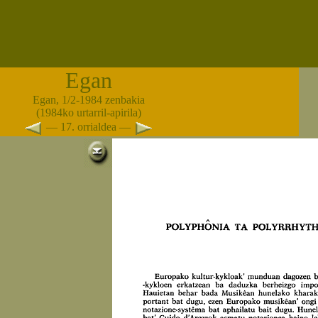
Egan
Egan, 1/2-1984 zenbakia
(1984ko urtarril-apirila)
— 17. orrialdea —