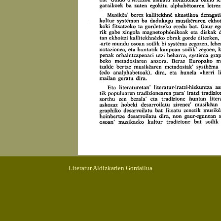
Literatur Aldizkarien Gordailua